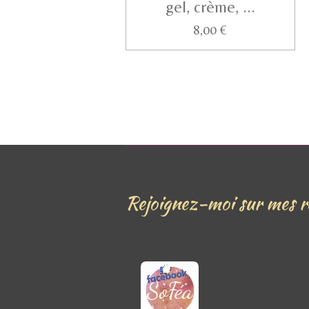
gel, crème, ...
8,00 €
Rejoignez-moi sur mes ré